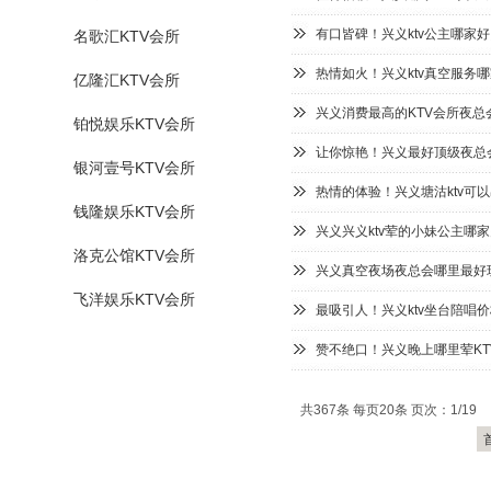
有口皆碑！兴义ktv公主哪家好
名歌汇KTV会所
热情如火！兴义ktv真空服务
亿隆汇KTV会所
兴义消费最高的KTV会所夜总
铂悦娱乐KTV会所
让你惊艳！兴义最好顶级夜总会
银河壹号KTV会所
热情的体验！兴义塘沽ktv可
钱隆娱乐KTV会所
兴义兴义ktv荤的小妹公主哪家
洛克公馆KTV会所
兴义真空夜场夜总会哪里最好玩
飞洋娱乐KTV会所
最吸引人！兴义ktv坐台陪唱
赞不绝口！兴义晚上哪里荤KT
共367条 每页20条 页次：1/19