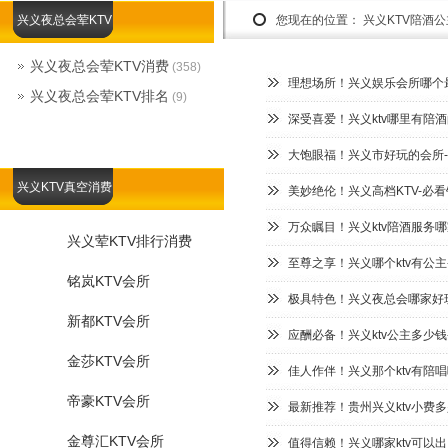
兴义夜总会荤KTV
您现在的位置：
兴义KTV陪酒
兴义夜总会荤KTV消费
(358)
理想场所！兴义娱乐会所哪个最
兴义夜总会荤KTV排名
(9)
深受喜爱！兴义ktv哪里有陪酒
大饱眼福！兴义市好玩的会所-
兴义KTV真空消费
美妙绝伦！兴义高档KTV-必
万众瞩目！兴义ktv陪酒服务哪
兴义荤KTV排行消费
至尊之享！兴义哪个ktv有公主
铭岚KTV会所
极具特色！兴义夜总会哪家好玩
新都KTV会所
应酬必备！兴义ktv公主多少钱
金莎KTV会所
佳人作伴！兴义那个ktv有陪唱
帝豪KTV会所
最新推荐！贵州兴义ktv小费多
金尊汇KTV会所
值得信赖！兴义哪家ktv可以出